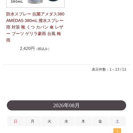
防水スプレー 抗菌アメダス380
AMEDAS 380mL 撥水スプレー
雨 対策 靴 くつ カバン 傘 レザ
ー ブーツ ゲリラ豪雨 台風 梅
雨
2,420円
（税込み）
表示件数：1～13 / 13
2026年08月
日
月
火
水
木
金
土
1