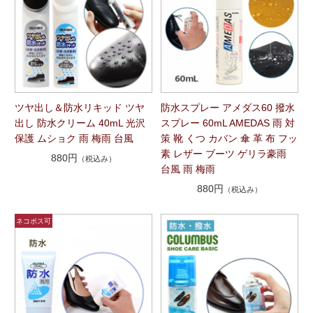
ツヤ出し＆防水リキッド ツヤ
防水スプレー アメダス60 撥水
出し 防水クリーム 40mL 光沢
スプレー 60mL AMEDAS 雨 対
保護 ムショク 雨 梅雨 台風
策 靴 くつ カバン 傘 革 布 フッ
素 レザー ブーツ ゲリラ豪雨
880円
（税込み）
台風 雨 梅雨
880円
（税込み）