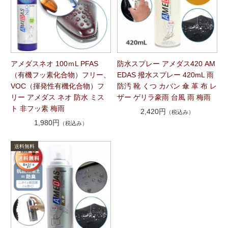
アメダスネオ 100ｍL PFAS
防水スプレー アメダス420 AM
（有機フッ素化合物）フリー、
EDAS 撥水スプレー 420mL 雨
VOC（揮発性有機化合物）フ
防汚 靴 くつ カバン 傘 革 布 レ
リー アメダス ネオ 防水 ミス
ザー ゲリラ豪雨 台風 雨 梅雨
ト 非フッ素 梅雨
2,420円
（税込み）
1,980円
（税込み）