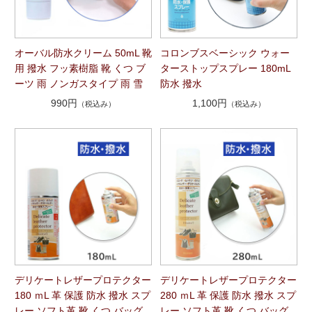
オーバル防水クリーム 50mL 靴
コロンブスベーシック ウォー
用 撥水 フッ素樹脂 靴 くつ ブ
ターストップスプレー 180mL
ーツ 雨 ノンガスタイプ 雨 雪
防水 撥水
990円
1,100円
（税込み）
（税込み）
デリケートレザープロテクター
デリケートレザープロテクター
180 ｍL 革 保護 防水 撥水 スプ
280 ｍL 革 保護 防水 撥水 スプ
レー ソフト革 靴 くつ バッグ
レー ソフト革 靴 くつ バッグ