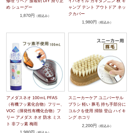
修理 リペア 接着剤 DIY 滑り止
イバオイル カキタンニン 秋 キ
め シューグー
ャンプ テント アウトドア ネッ
クカバー
1,870円
（税込み）
1,980円
（税込み）
アメダスネオ 100ｍL PFAS
スニーカーケア ユニバーサル
（有機フッ素化合物）フリー、
ブラシ 軽い 豚毛 持ち手部分に
VOC（揮発性有機化合物）フ
コルクを使用 掃除 登山 ハイキ
リー アメダス ネオ 防水 ミス
ング ホコリ
ト 非フッ素 梅雨
2,200円
（税込み）
1,980円
（税込み）