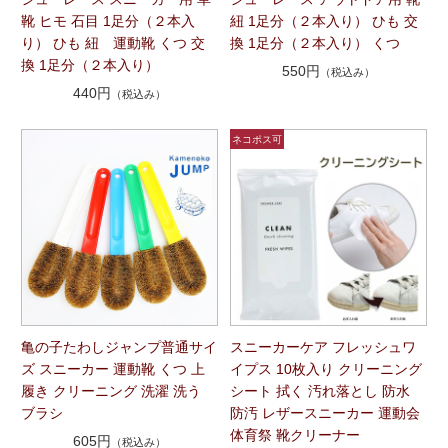
靴 ヒモ 石目 1足分（２本入
紐 1足分（２本入り） ひも 交
り） ひも 紐 運動靴 くつ 交
換 1足分（２本入り） くつ
換 1足分（２本入り）
550円
（税込み）
440円
（税込み）
亀の子たわしジャンプ普通サイ
スニーカーケア フレッシュワ
ズ スニーカー 運動靴 くつ 上
イプス 10枚入り クリーニング
履き クリーニング 洗濯 洗う
シート 拭く 汚れ落とし 防水
ブラシ
防汚 レザースニーカー 運動会
体育祭 靴クリーナー
605円
（税込み）