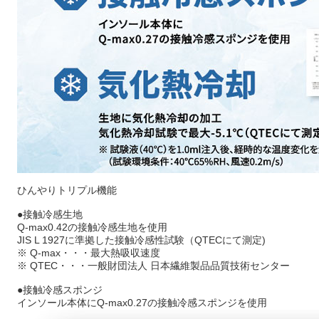
ひんやりトリプル機能
●接触冷感生地
Q-max0.42の接触冷感生地を使用
JIS L 1927に準拠した接触冷感性試験（QTECにて測定)
※ Q-max・・・最大熱吸収速度
※ QTEC・・・一般財団法人 日本繊維製品品質技術センター
●接触冷感スポンジ
インソール本体にQ-max0.27の接触冷感スポンジを使用