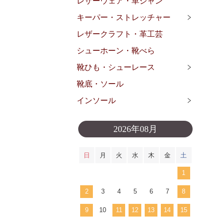
レザーウェア・革ジャン
キーパー・ストレッチャー
レザークラフト・革工芸
シューホーン・靴べら
靴ひも・シューレース
靴底・ソール
インソール
2026年08月
日
月
火
水
木
金
土
1
2
3
4
5
6
7
8
9
10
11
12
13
14
15