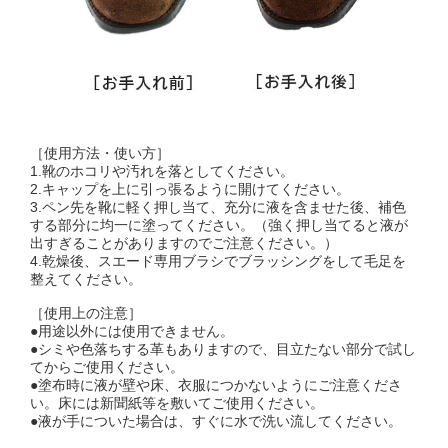
［使用方法・使い方］
1.靴のホコリや汚れを落としてください。
2.キャップを上に引っ張るように開けてください。
3.ペン先を靴に軽く押し当て、充分に液を含ませた後、補色
する部分に均一に塗ってください。（強く押し当てると液が
出すぎることがありますのでご注意ください。）
4.乾燥後、スエード専用ブラシでブラッシングをして毛足を
整えてください。
［使用上の注意］
●用途以外には使用できません。
●シミや色落ちする革もありますので、目立たない部分で試し
てからご使用ください。
●塗布時に液が壁や床、衣服につかないようにご注意くださ
い。床には新聞紙等を敷いてご使用ください。
●液が手についた場合は、すぐに水で洗い流してください。