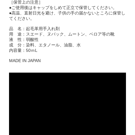
［保管上の注意］
●ご使用後はキャップをしめて正立で保管してください。
●高温、直射日光を避け、子供の手の届かないところに保管し
てください。
品 名：起毛革用手入れ剤
用 途：スエード、ヌバック、ムートン、ベロア等の靴
液 性：弱酸性
成 分：染料、エタノール、油脂、水
内容量：50ｍL
MADE IN JAPAN